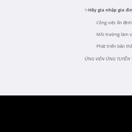
TUYỂN DỤNG KHU NG
Bạn muốn ứng tuyển v
Chuyên viên kinh do
Chuyên viên kinh do
Nhân viên đặt phòng 
Chuyên viên thiết kế
✨
Hãy gia nhập gia đ
Công việc ổn định
Môi trường làm v
Phát triển bản th
ỨNG VIÊN ỨNG TUYỂN 