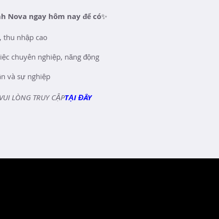
HỈ DƯỠNG SEAVA HỒ TRÀM
ị trí nào?
anh làm việc tại VP SG
anh làm việc tại VP Minera resort
làm việc tại Minera resort
 / Designer
ình Nova ngay hôm nay để có
✨
, thu nhập cao
iệc chuyên nghiệp, năng động
ân và sự nghiệp
VUI LÒNG TRUY CẬP
TẠI ĐÂY