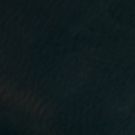
T
I
N
T
Ứ
C