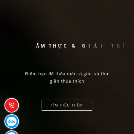
Ẩ
M
T
H
Ự
C
&
G
I
Ả
I
T
R
Í
Điểm hẹn để thỏa mãn vị giác và thư
giãn thỏa thích
TÌM HIỂU THÊM