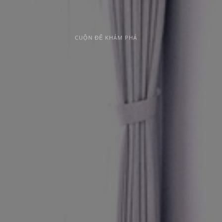
G
I
Ớ
I
T
H
I
Ệ
U
CUỘN ĐỂ KHÁM PHÁ