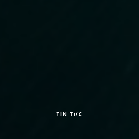
T
I
N
T
Ứ
C