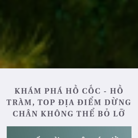
KHÁM PHÁ HỒ CỐC - HỒ
TRÀM, TOP ĐỊA ĐIỂM DỪNG
CHÂN KHÔNG THỂ BỎ LỠ