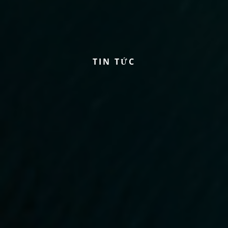
T
I
N
T
Ứ
C