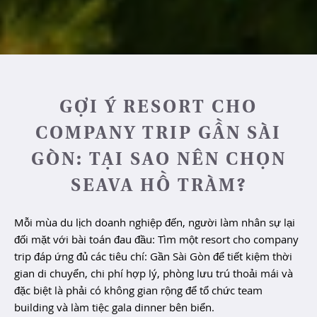
GỢI Ý RESORT CHO
COMPANY TRIP GẦN SÀI
GÒN: TẠI SAO NÊN CHỌN
SEAVA HỒ TRÀM?
Mỗi
mùa
du
lịch
doanh
nghiệp
đến
,
người
làm
nhân
sự
lại
đối
mặt
với
bài
toán
đau
đầu
:
Tìm
một
resort
cho
company
trip
đáp
ứng
đủ
các
tiêu
chí
:
Gần
Sài
Gòn
để
tiết
kiệm
thời
gian
di
chuyển
, chi
phí
hợp
lý
,
phòng
lưu trú
thoải
mái
và
đặc
biệt
là
phải
có
không
gian
rộng
để
tổ
chức
team
building
và
làm
tiệc
gala dinner
bên
biển
.