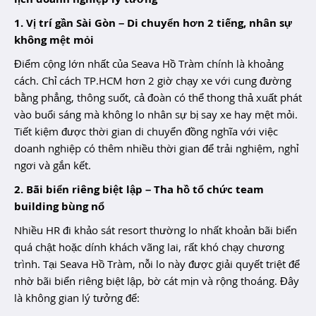
1. Vị trí gần Sài Gòn – Di chuyển hơn 2 tiếng, nhân sự
không mệt mỏi
Điểm cộng lớn nhất của Seava Hồ Tràm chính là khoảng
cách. Chỉ cách TP.HCM hơn 2 giờ chạy xe với cung đường
bằng phẳng, thông suốt, cả đoàn có thể thong thả xuất phát
vào buổi sáng mà không lo nhân sự bị say xe hay mệt mỏi.
Tiết kiệm được thời gian di chuyển đồng nghĩa với việc
doanh nghiệp có thêm nhiều thời gian để trải nghiệm, nghỉ
ngơi và gắn kết.
2. Bãi biển riêng biệt lập – Tha hồ tổ chức team
building bùng nổ
Nhiều HR đi khảo sát resort thường lo nhất khoản bãi biển
quá chật hoặc dính khách vãng lai, rất khó chạy chương
trình. Tại Seava Hồ Tràm, nỗi lo này được giải quyết triệt để
nhờ
bãi biển riêng biệt lập
, bờ cát mịn và rộng thoáng. Đây
là không gian lý tưởng để: