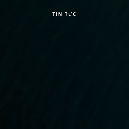
T
I
N
T
Ứ
C