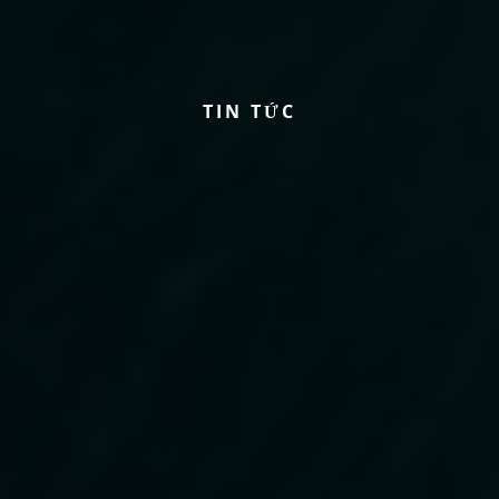
T
I
N
T
Ứ
C