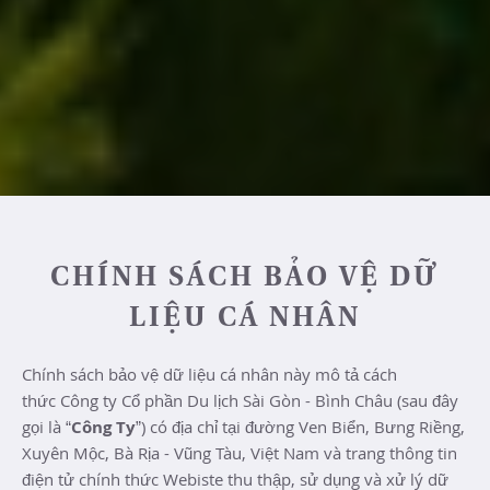
CHÍNH SÁCH BẢO VỆ DỮ
LIỆU CÁ NHÂN
Chính sách bảo vệ dữ liệu cá nhân này mô tả cách
thức
Công ty Cổ phần Du lịch Sài Gòn - Bình Châu
(sau đây
gọi là “
Công Ty
”) có địa chỉ tại đ
ường Ven Biển, Bưng Riềng,
Xuyên Mộc, Bà Rịa - Vũng Tàu, Việt Nam
và trang thông tin
điện tử chính thức Webiste thu thập, sử dụng và xử lý dữ