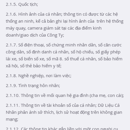
2.1.5. Quốc tịch;
2.1.6. Hình ảnh của cá nhân; thông tin có được từ các hệ
thống an ninh, kể cả bản ghi lại hình ảnh của trên hệ thống
máy quay, camera giám sát tại các địa điểm kinh
doanh/giao dịch của Công Ty;
2.1.7. Số điện thoại, số chứng minh nhân dân, số căn cước
công dân, số định danh cá nhân, số hộ chiếu, số giấy phép
lái xe, số biển số xe, số mã 8. số thuế cá nhân, số bảo hiểm
xã hội, số thẻ bảo hiểm y tế;
2.1.8. Nghề nghiệp, nơi làm việc;
2.1.9. Tình trạng hôn nhân;
2.1.10. Thông tin về mối quan hệ gia đình (cha mẹ, con cái);
2.1.11. Thông tin về tài khoản số của cá nhân; Dữ Liệu Cá
Nhân phản ánh sở thích, lịch sử hoạt động trên không gian
mạng;
2.1.12. Các thông tin khác gắn liền với một con người cụ